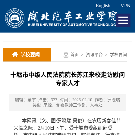
English
VPN
学校要闻
首页
>
资讯平台
>
学校要闻
十堰市中级人民法院院长苏江来校走访慰问
专家人才
编辑：董宇
点击：
323
时间：2026-02-10
作者：罗晓瑞
吴俊
来源：党委教师工作部、人事处
本网讯（文、图/罗晓瑞 吴俊）在农历新春佳节
来临之际，2月10日下午，受十堰市委组织部委