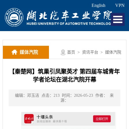
English
VPN
媒体汽院
首页
>
资讯平台
>
媒体汽院
【秦楚网】筑巢引凤聚英才 第四届车城青年
学者论坛在湖北汽院开幕
编辑：邓玉洁
点击：
213
时间：2026-05-23
作者：
来
源：