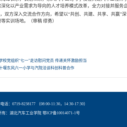
续深化以产业需求为导向的人才培养模式改革，全力对接并服务
，双方深入交流合作方向，希望以“共创、共建、共享、共赢”
楼等实训场地。（审稿 缪勇）
学校党组织“七一”走访慰问党员 传递关怀激励担当
十堰东风六一小学与汽院洽谈科创科普合作
-8238177 （08:00-11:30，14:30-17:30）
权所有：湖北汽车工业学院 鄂ICP备10014071-1号