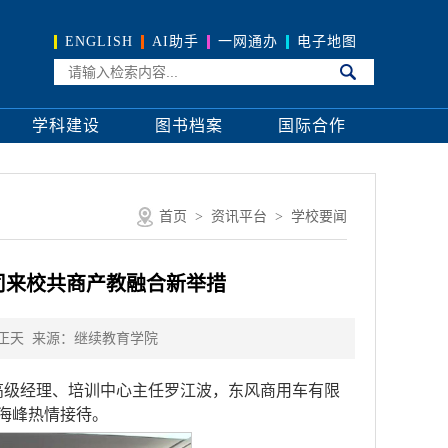
ENGLISH
AI助手
一网通办
电子地图
学科建设
图书档案
国际合作
首页
>
资讯平台
>
学校要闻
司来校共商产教融合新举措
正天
来源：继续教育学院
高级经理、培训中心主任罗江波，东风商用车有限
海峰热情接待。