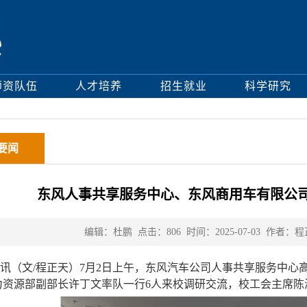
师资队伍
人才培养
招生就业
科学研究
要闻
东风人事共享服务中心、东风商用车有限公
编辑：杜鹏
点击：
806
时间：2025-07-03
作者：程
讯（文/程正天）7月2日上午，东风汽车公司人事共享服务中心
力资源部副部长许丁文率队一行6人来校调研交流，校工会主席陈